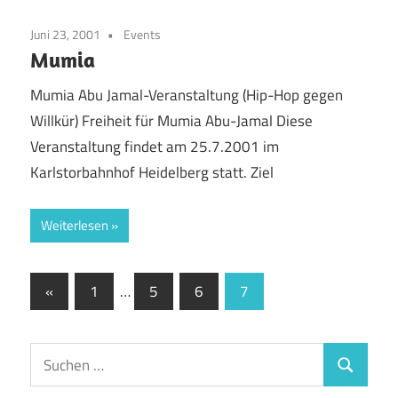
Juni 23, 2001
Events
Mumia
Mumia Abu Jamal-Veranstaltung (Hip-Hop gegen
Willkür) Freiheit für Mumia Abu-Jamal Diese
Veranstaltung findet am 25.7.2001 im
Karlstorbahnhof Heidelberg statt. Ziel
Weiterlesen
Seitennummerierung
Vorherige
«
1
…
5
6
7
Beiträge
der
Beiträge
Suchen
Suchen
nach: