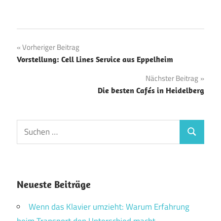
Beitragsnavigation
Vorheriger Beitrag
Vorstellung: Cell Lines Service aus Eppelheim
Nächster Beitrag
Die besten Cafés in Heidelberg
Suchen
Suchen
nach:
Neueste Beiträge
Wenn das Klavier umzieht: Warum Erfahrung
beim Transport den Unterschied macht