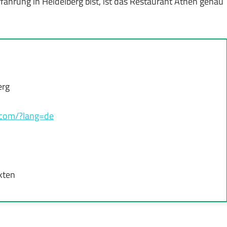
fahrung in Heidelberg bist, ist das Restaurant Athen genau
erg
u.com/?lang=de
kten