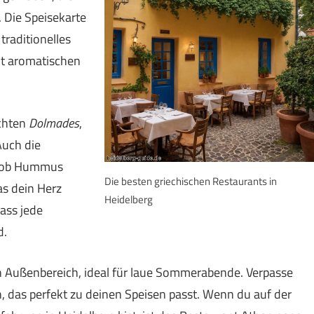
 Die Speisekarte
traditionelles
mit aromatischen
chten
Dolmades
,
Auch die
l ob Hummus
Die besten griechischen Restaurants in
as dein Herz
Heidelberg
dass jede
d.
n Außenbereich, ideal für laue Sommerabende. Verpasse
n, das perfekt zu deinen Speisen passt. Wenn du auf der